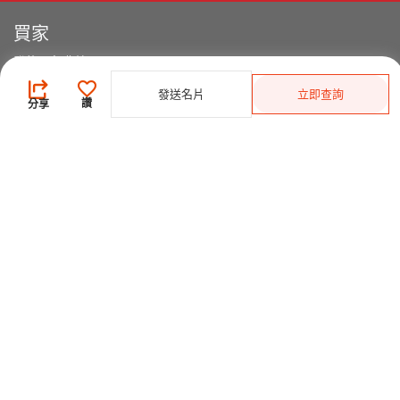
買家
登錄
/
免費註冊
發佈採購需求
發送名片
立即查詢
讚
分享
開始搜索產品
供應商
登錄
/
免費註冊
會員級別及權益
查看採購需求
尋找產品及供應商
產品類別搜索
2025-26 首發科技
CHINAPLAS 國際橡塑展
2026 國際橡塑展