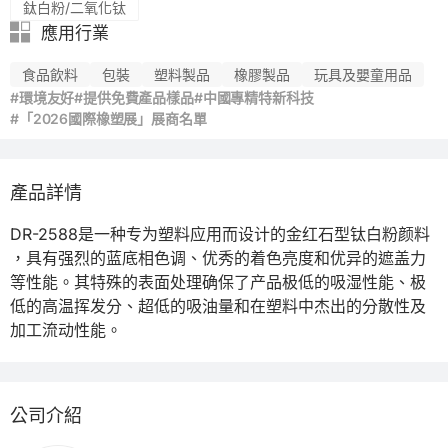
鈦白粉/二氧化钛
應用行業
食品飲料
包裝
塑料製品
橡膠製品
玩具及嬰童用品
#環境友好
#提供免費產品樣品
#中國專精特新科技
#「2026國際橡塑展」展商名單
產品詳情
DR-2588是一种专为塑料应用而设计的金红石型钛白粉颜料	
，具有强烈的蓝底相色调、优秀的着色亮度和优异的遮盖力
等性能。其特殊的表面处理确保了产品极低的吸湿性能、极
低的高温挥发分、超低的吸油量和在塑料中杰出的分散性及
加工流动性能。
公司介紹