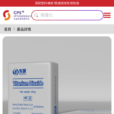
PVC
深耕塑料橡膠 精通環球商貿對接
輕量化
綠色成型方案
PET
薄壁注塑
首頁
產品詳情
單一材料
食品級
數字化生產
模具
PP
PVC
輕量化
綠色成型方案
PET
薄壁注塑
單一材料