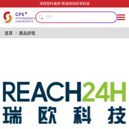
綠色成型方案
深耕塑料橡膠 精通環球商貿對接
PVC
PP
安全包裝技術
輕量化
首頁
產品詳情
高阻隔
PET
模具
環境友好
阻燃
綠色成型方案
PVC
PP
安全包裝技術
輕量化
高阻隔
PET
模具