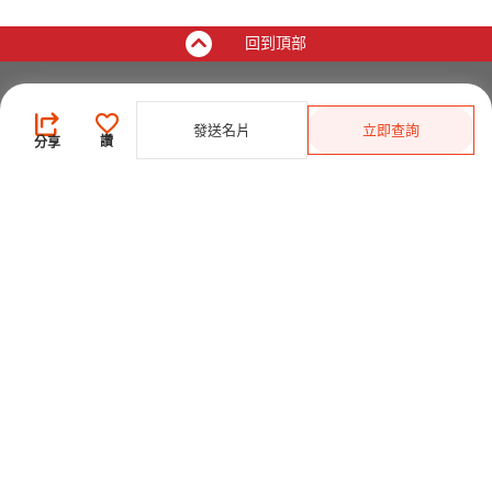
回到頂部
買家
發送名片
立即查詢
登錄
/
免費註冊
讚
分享
發佈採購需求
開始搜索產品
供應商
登錄
/
免費註冊
會員級別及權益
查看採購需求
尋找產品及供應商
產品類別搜索
2025-26 首發科技