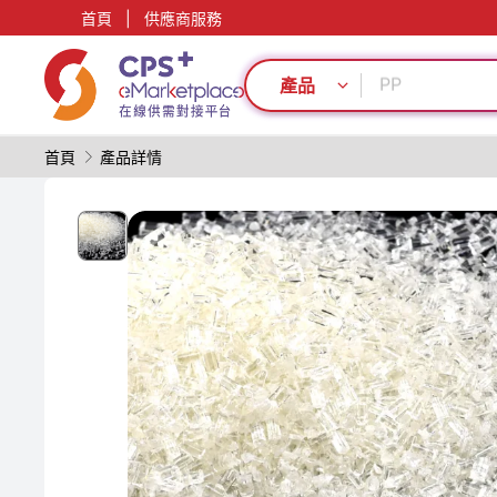
綠色成型方案
首頁
|
供應商服務
PVC
PP
產品
降低生產成本
薄壁注塑
模具
首頁
產品詳情
再生料加工
生物降解
節能
PET
綠色成型方案
PVC
PP
降低生產成本
薄壁注塑
模具
再生料加工
生物降解