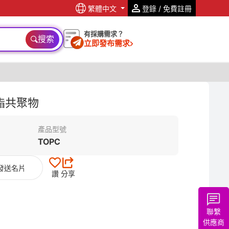
繁體中文
登錄 / 免費註冊
有採購需求？
搜索
立即發布需求
酸酯共聚物
產品型號
TOPC
發送名片
讚
分享
聯繫
供應商