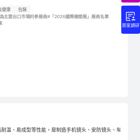
及健康
包裝
洲為主要出口市場的參展商
#「2026國際橡塑展」展商名單
來
買家調研
、高耐温、易成型等性能，是制造手机镜头、安防镜头、车