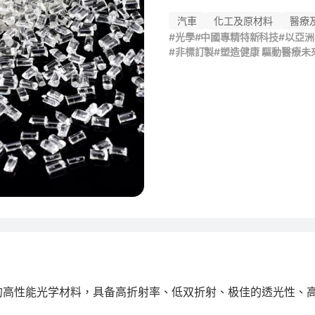
汽車
化工及原材料
醫療
#光學
#中國專精特新科技
#以亞
#非標訂製
#塑造健康 驅動醫療未
基的高性能光学材料，具备高折射率、低双折射、极佳的透光性