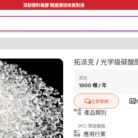
深耕塑料橡膠 精通環球商貿對接
拓派克 / 光学级碳
產能
1000 噸 / 年
立即查詢
產品類別
(PC) 聚碳酸酯
應用行業