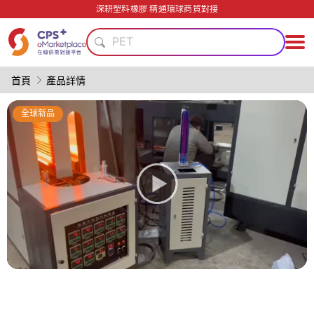
自動化
深耕塑料橡膠 精通環球商貿對接
再生料加工
PET
模具
PP
首頁
產品詳情
功能材料
PVC
全球新品
綠色成型方案
安全包裝技術
客制化
自動化
再生料加工
PET
模具
PP
功能材料
PVC
綠色成型方案