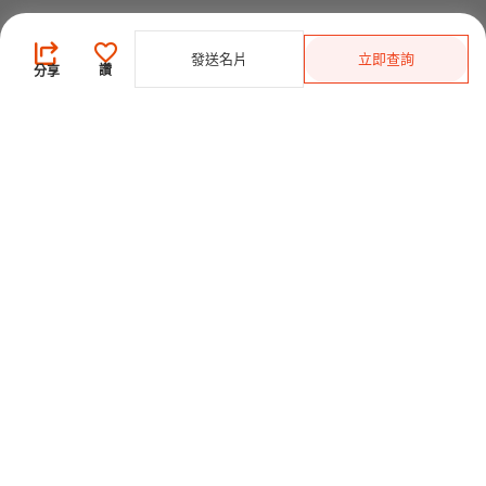
買家
發送名片
立即查詢
登錄
/
免費註冊
讚
分享
發佈採購需求
開始搜索產品
供應商
登錄
/
免費註冊
會員級別及權益
查看採購需求
尋找產品及供應商
產品類別搜索
2025-26 首發科技
CHINAPLAS 國際橡塑展
2026 國際橡塑展
展位申請