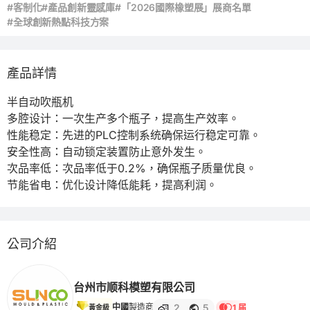
#客制化
#產品創新靈感庫
#「2026國際橡塑展」展商名單
#全球創新熱點科技方案
產品詳情
半自动吹瓶机

多腔设计：一次生产多个瓶子，提高生产效率。

性能稳定：先进的PLC控制系统确保运行稳定可靠。

安全性高：自动锁定装置防止意外发生。

次品率低：次品率低于0.2%，确保瓶子质量优良。

节能省电：优化设计降低能耗，提高利润。
公司介紹
台州市顺科模塑有限公司
2
5
中國
製造商
1 届
黃金級