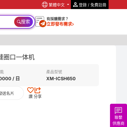
繁體中文
登錄 / 免費註冊
有採購需求？
搜索
立即發布需求
缝圈口一体机
能
產品型號
0000 / 日
XM-ICSH650
發送名片
讚
分享
聯繫
供應商