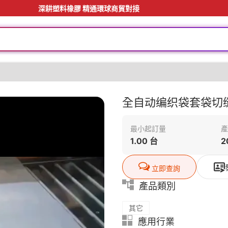
深耕塑料橡膠 精通環球商貿對接
料
全自动编织袋套袋切
最小起訂量
產
1.00 台
2
立即查詢
料
產品類別
其它
應用行業