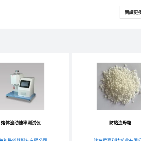
閱讀更
熔体流动速率测试仪
防粘连母粒
海和晟儀器科技有限公司
喀左运泰利达塑业有限