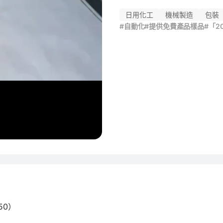
日用化工
機械製造
包裝
#自動化
#提供免費產品樣品
#「2
0）
