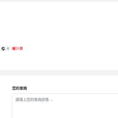
4
1 届
您的查詢