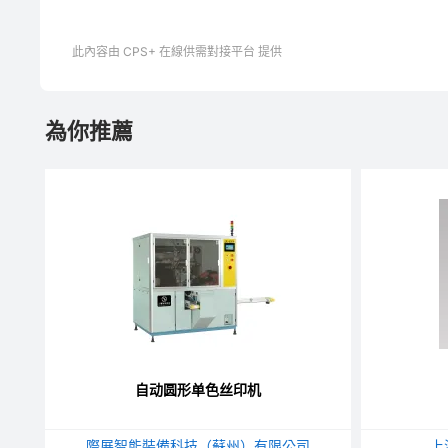
此內容由 CPS+ 在線供需對接平台 提供
為你推薦
自动圆形单色丝印机
際展智能裝備科技（蘇州）有限公司
上