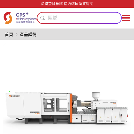
數字化生產
深耕塑料橡膠 精通環球商貿對接
耐高溫
阻燃
自動化
模具
首頁
產品詳情
PVC
綠色成型方案
PET
輕量化
PP
數字化生產
耐高溫
阻燃
自動化
模具
PVC
綠色成型方案
PET