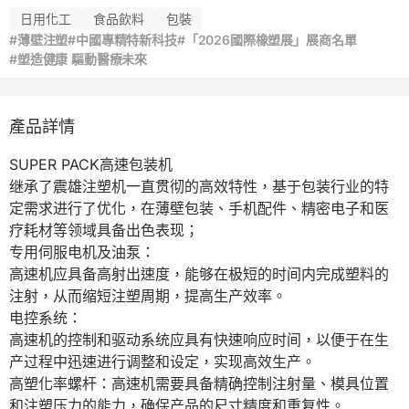
日用化工
食品飲料
包裝
#薄壁注塑
#中國專精特新科技
#「2026國際橡塑展」展商名單
#塑造健康 驅動醫療未來
產品詳情
SUPER PACK高速包装机

继承了震雄注塑机一直贯彻的高效特性，基于包装行业的特
定需求进行了优化，在薄壁包装、手机配件、精密电子和医
疗耗材等领域具备出色表现；

专用伺服电机及油泵：

高速机应具备高射出速度，能够在极短的时间内完成塑料的
注射，从而缩短注塑周期，提高生产效率。

电控系统：

高速机的控制和驱动系统应具有快速响应时间，以便于在生
产过程中迅速进行调整和设定，实现高效生产。

高塑化率螺杆：高速机需要具备精确控制注射量、模具位置
和注塑压力的能力，确保产品的尺寸精度和重复性。
