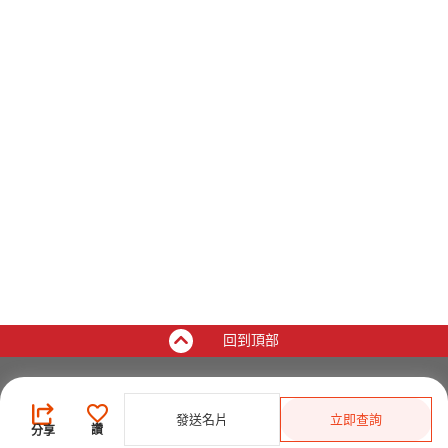
回到頂部
買家
發送名片
立即查詢
登錄
/
免費註冊
讚
分享