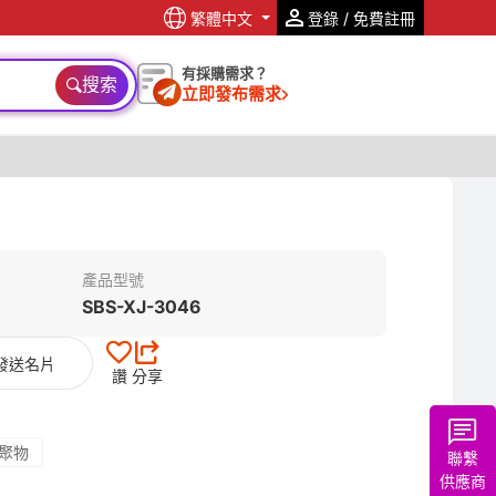
繁體中文
登錄 / 免費註冊
有採購需求？
搜索
立即發布需求
產品型號
SBS-XJ-3046
發送名片
讚
分享
共聚物
聯繫
供應商