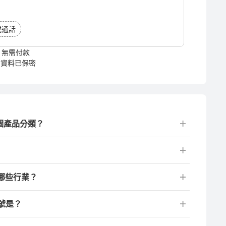
或通話
無需付款
資料已保密
哪個產品分類？
在哪些行業？
型號是？