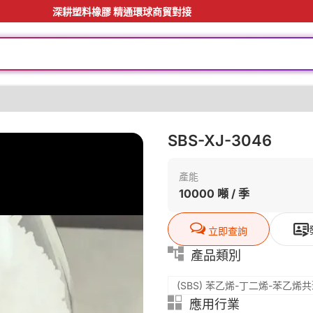
深耕塑料橡膠 精通環球商貿對接
SBS-XJ-3046
產能
10000 噸 / 季
立即查詢
產品類別
(SBS) 苯乙烯-丁二烯-苯乙烯
應用行業