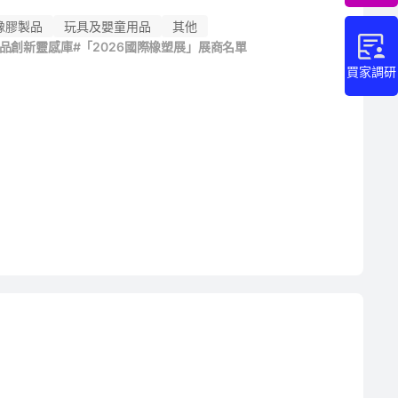
橡膠製品
玩具及嬰童用品
其他
產品創新靈感庫
#「2026國際橡塑展」展商名單
買家調研