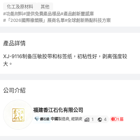
化工及原材料
其他
#功能材料
#提供免費產品樣品
#產品創新靈感庫
#「2026國際橡塑展」展商名單
#全球創新熱點科技方案
產品詳情
XJ-9116制备压敏胶带和标签纸，初粘性好，剥离强度较
大。
公司介紹
福建香江石化有限公司
1
4
中國
製造商, 經銷商
1 届
鑽石級