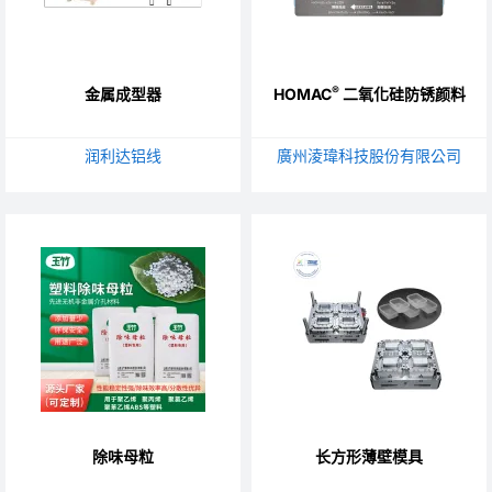
®
金属成型器
HOMAC
二氧化硅防锈颜料
润利达铝线
廣州淩瑋科技股份有限公司
除味母粒
长方形薄壁模具