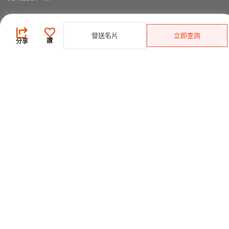
供應商
發送名片
立即查詢
登錄
/
免費註冊
讚
分享
會員級別及權益
查看採購需求
尋找產品及供應商
產品類別搜索
2025-26 首發科技
CHINAPLAS 國際橡塑展
2026 國際橡塑展
展位申請
觀眾登記
CPS+ 在線供需對接平台
關於我們