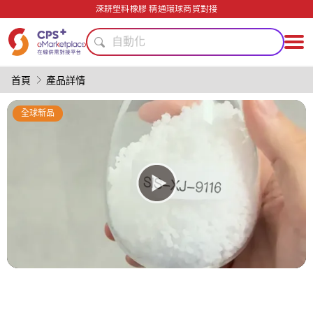
PVC
深耕塑料橡膠 精通環球商貿對接
安全包裝技術
自動化
PP
綠色成型方案
首頁
產品詳情
PET
數字化生產
全球新品
環境友好
模具
食品級
PVC
安全包裝技術
自動化
PP
綠色成型方案