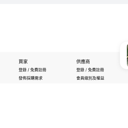
買家
供應商
登錄 / 免費註冊
登錄
/
免費註冊
發佈採購需求
會員級別及權益
開始搜索產品
查看採購需求
關注我們
使用條款
|
私隱聲明
|
聯繫我們