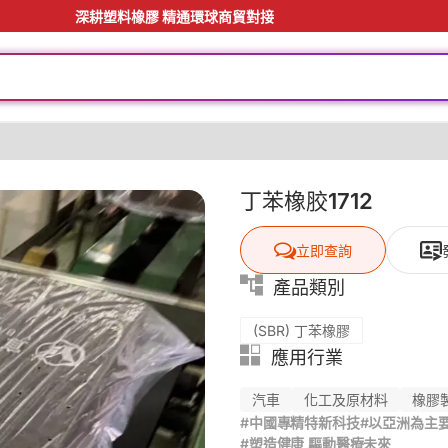
深耕塑料橡膠 精通環球商貿對接
丁苯橡胶1712
立即查詢
產品類別
(SBR) 丁苯橡膠
應用行業
汽車
化工及原材料
橡膠
#中國專精特新科技
#以亞洲為主
#塑造健康 驅動醫療未來