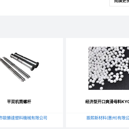
閱讀更
平双机筒螺杆
经济型开口爽滑母料KY0
市歐勝達塑料機械有限公司
振熙新材料(惠州)有限