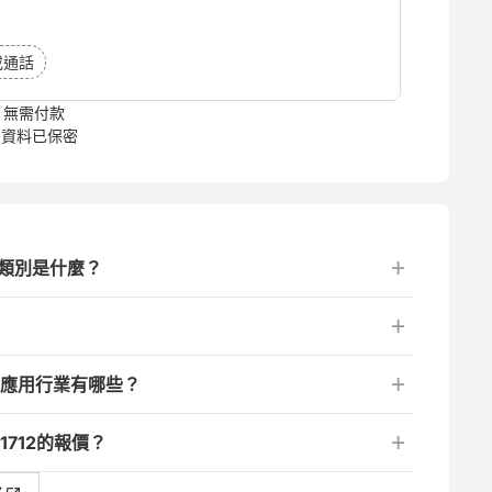
或通話
無需付款
資料已保密
品類別是什麼？
要應用行業有哪些？
712的報價？