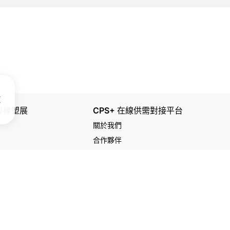
國際橡塑展
CPS+ 在線供需對接平台
關於我們
合作夥伴
plasOnline.com. 本網站內容受版權保護，未經許可不得轉載。