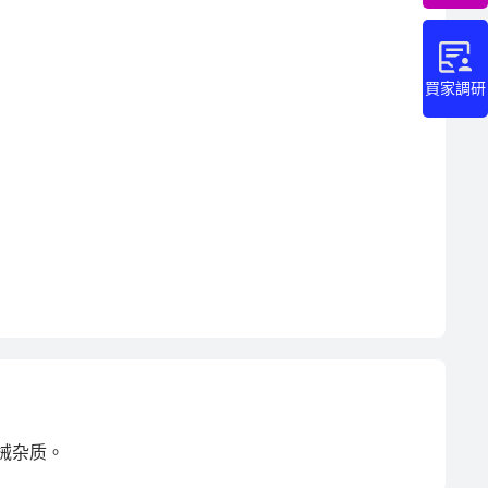
買家調研
械杂质。