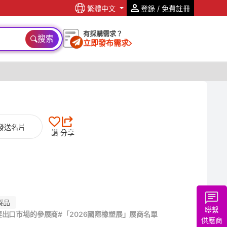
繁體中文
登錄 / 免費註冊
有採購需求？
搜索
立即發布需求
發送名片
讚
分享
製品
聯繫
要出口市場的參展商
#「2026國際橡塑展」展商名單
供應商