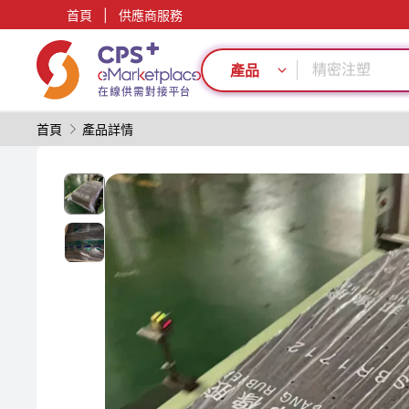
首頁
|
供應商服務
再生料加工
PP
精密注塑
產品
單一材料
自動化
首頁
產品詳情
模具
PET
PVC
綠色成型方案
高阻隔
再生料加工
PP
精密注塑
單一材料
自動化
模具
PET