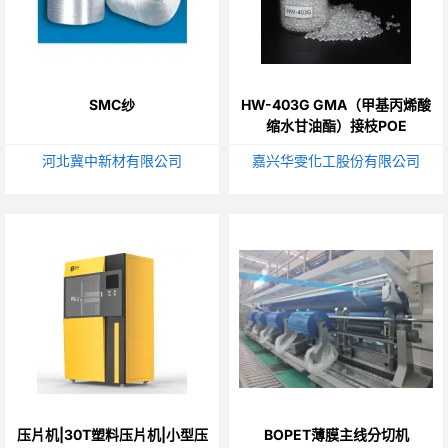
SMC纱
HW-403G GMA（甲基丙烯酸
缩水甘油酯）接枝POE
河北冀中新材有限公司
嘉兴华雯化工股份有限公司
压片机|30T塑料压片机|小型压
BOPET薄膜主线分切机