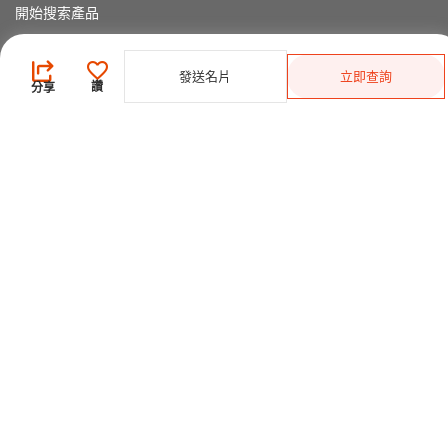
開始搜索產品
供應商
發送名片
立即查詢
讚
分享
登錄
/
免費註冊
會員級別及權益
查看採購需求
尋找產品及供應商
產品類別搜索
2025-26 首發科技
CHINAPLAS 國際橡塑展
2026 國際橡塑展
展位申請
觀眾登記
CPS+ 在線供需對接平台
關於我們