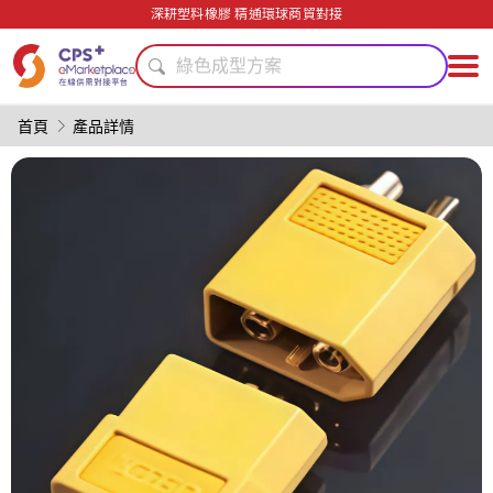
高阻隔
深耕塑料橡膠 精通環球商貿對接
模具
綠色成型方案
耐高溫
PVC
首頁
產品詳情
數字化生產
表面處理
PET
PP
自動化
高阻隔
模具
綠色成型方案
耐高溫
PVC
數字化生產
表面處理
PET