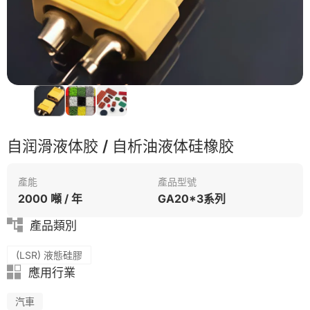
PP
自润滑液体胶 / 自析油液体硅橡胶
產能
產品型號
2000 噸 / 年
GA20*3系列
產品類別
(LSR) 液態硅膠
應用行業
汽車