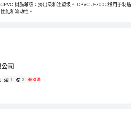
VC 树脂等级：挤出级和注塑级。 CPVC J-700C适用于制
工性能和流动性。
限公司
司
1
2
2 届