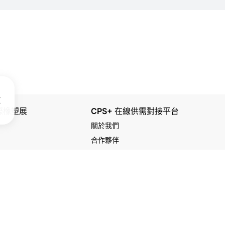
國際橡塑展
CPS+ 在線供需對接平台
關於我們
合作夥伴
plasOnline.com. 本網站內容受版權保護，未經許可不得轉載。