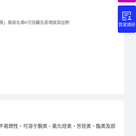
塑展」展商名單
#可持續及高增值添加劑
買家調研
不易燃性，可溶于酮类、氯化烃类、芳烃类、酯类及部