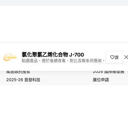
氯化聚氯乙烯化合物 J-700
讚
點讚產品，便於後續查看、對比及聯系供應商。
尋找產品及供應商
CHINAPLAS 
產品類別搜索
2026 國際橡塑展
2025-26 首發科技
展位申請
觀眾登記
版權所有 © 2026 China