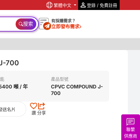
繁體中文
登錄 / 免費註冊
有採購需求？
搜索
立即發布需求
-700
能
產品型號
5400 噸 / 年
CPVC COMPOUND J-
700
發送名片
讚
分享
聯繫
供應商