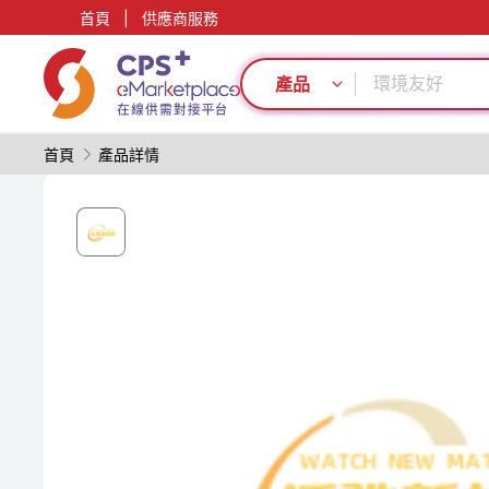
首頁
|
供應商服務
再生料加工
輕量化
環境友好
產品
表面處理
PET
首頁
產品詳情
模具
PP
PVC
綠色成型方案
數字化生產
再生料加工
輕量化
環境友好
表面處理
PET
模具
PP