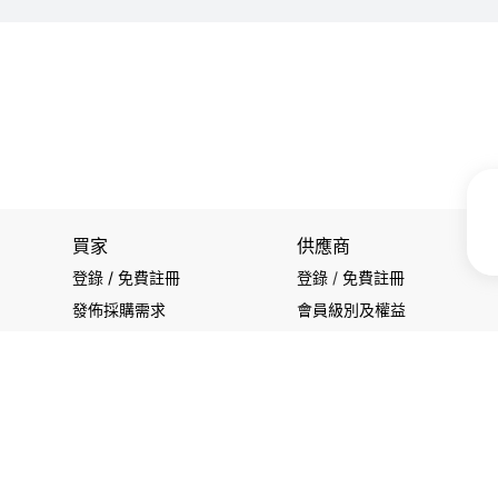
買家
供應商
登錄 / 免費註冊
登錄
/
免費註冊
發佈採購需求
會員級別及權益
開始搜索產品
查看採購需求
關注我們
使用條款
|
私隱聲明
|
聯繫我們