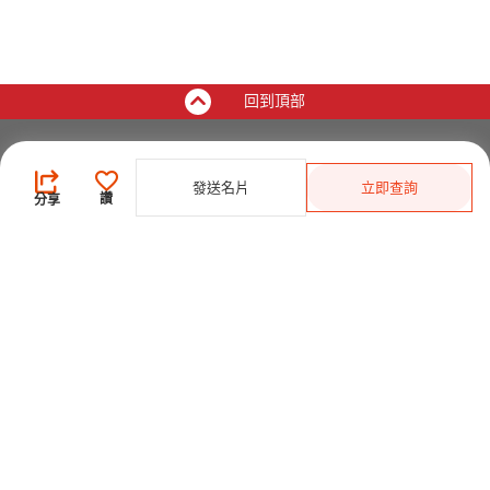
回到頂部
買家
發送名片
立即查詢
登錄
/
免費註冊
讚
分享
發佈採購需求
開始搜索產品
供應商
登錄
/
免費註冊
會員級別及權益
查看採購需求
尋找產品及供應商
產品類別搜索