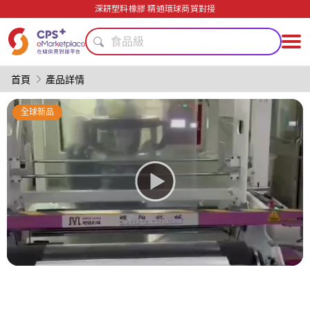
深耕塑料橡膠 精通環球商貿對接
模具
食品級
自動化
PET
首頁
產品詳情
功能薄膜
綠色成型方案
全球新品
PP
數字化生產
PVC
耐高溫
模具
食品級
自動化
PET
功能薄膜
綠色成型方案
PP