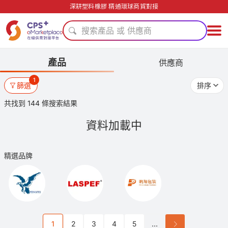
深耕塑料橡膠 精通環球商貿對接
搜索產品 或 供應商
產品
供應商
1
篩選
排序
共找到 144 條搜索結果
資料加載中
精選品牌
1
2
3
4
5
...