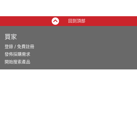
回到頂部
買家
登錄
/
免費註冊
發佈採購需求
開始搜索產品
供應商
登錄
/
免費註冊
會員級別及權益
查看採購需求
尋找產品及供應商
產品類別搜索
2025-26 首發科技