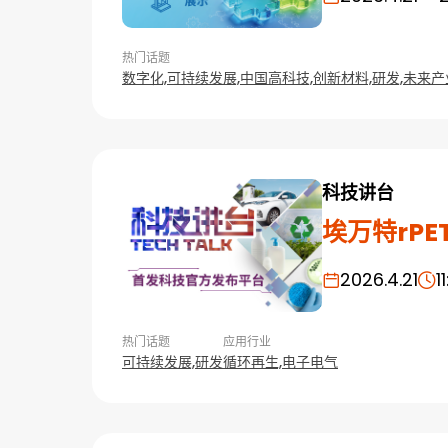
热门话题
数字化,
可持续发展,
中国高科技,
创新材料,
研发,
未来产
科技讲台
埃万特rP
2026.4.21
1
热门话题
应用行业
可持续发展,
研发
循环再生,
电子电气