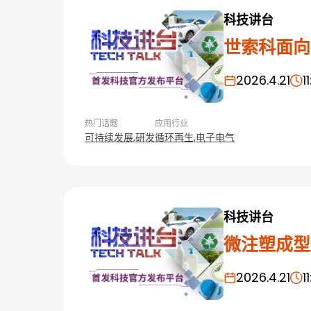
科技讲台
世索科面向
2026.4.21
1
热门话题
应用行业
可持续发展,
研发
循环再生,
电子电气
科技讲台
微注塑成型
2026.4.21
1