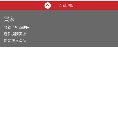
回到頂部
買家
登錄
/
免費註冊
發佈採購需求
開始搜索產品
供應商
登錄
/
免費註冊
會員級別及權益
查看採購需求
尋找產品及供應商
產品類別搜索
2025-26 首發科技
CHINAPLAS 國際橡塑展