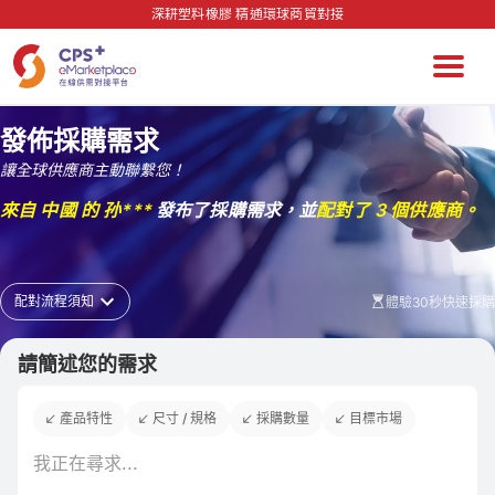
深耕塑料橡膠 精通環球商貿對接
發佈採購需求
來自 中國 的 杨***
發布了採購需求，並
配對了 8 個供應商。
讓全球供應商主動聯繫您！
來自 中國 的 孙***
發布了採購需求，並
配對了 3 個供應商。
來自 中國 的 杨***
發布了採購需求，並
配對了 6 個供應商。
配對流程須知
體驗30秒快速採購
來自 中國 的 祝***
發布了採購需求，並
配對了 7 個供應商。
編輯
請簡述您的需求
1
發佈您的採購需求
在我們的
採購信息牆
發佈您的採購需求，讓全球供應商主動聯
來自 中國 的 赵***
發布了採購需求，並
配對了 4 個供應商。
繫您！
產品特性
尺寸 / 規格
採購數量
目標市場
2
免費商貿配對
我們專業的團隊將會免費為您的採購需求配對合適的供應商。
來自 中國 的 D***
發布了採購需求，並
配對了 4 個供應商。