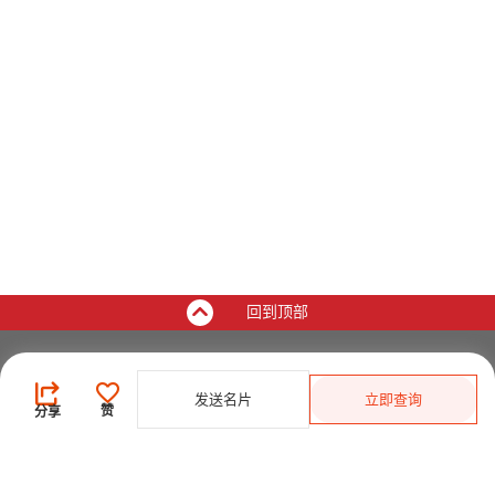
回到顶部
买家
发送名片
立即查询
登录
/
免费注册
赞
分享
发布采购需求
开始搜索产品