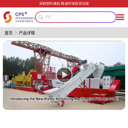
节能
深耕塑料橡胶 精通环球商贸对接
模具
PP
再生料加工
PVC
首页
产品详情
定制化
绿色成型方案
PET
数字化生产
功能材料
节能
模具
PP
再生料加工
PVC
定制化
绿色成型方案
PET