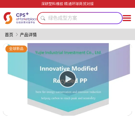
食品级
深耕塑料橡胶 精通环球商贸对接
降低生产成本
绿色成型方案
模具
生物降解
首页
产品详情
PP
精密注塑
全球新品
节能
PVC
PET
食品级
降低生产成本
绿色成型方案
模具
生物降解
PP
精密注塑
节能