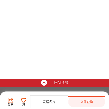
回到顶部
买家
发送名片
立即查询
登录
/
免费注册
赞
分享
发布采购需求