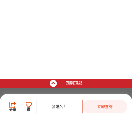
回到頂部
買家
發送名片
立即查詢
登錄
/
免費註冊
讚
分享
發佈採購需求
開始搜索產品