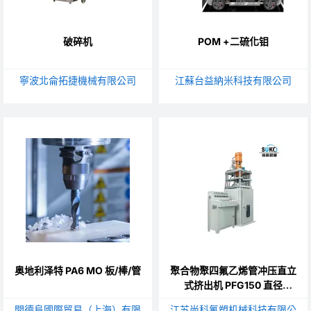
破碎机
POM +二硫化钼
寧波北侖拓捷機械有限公司
江蘇台益納米科技有限公司
奥地利泽特 PA6 MO 板/棒/管
聚合物聚四氟乙烯管冲压直立
式挤出机 PFG150 直径
20mm-150mm
開德阜國際貿易（上海）有限
江苏尚科氟塑机械科技有限公