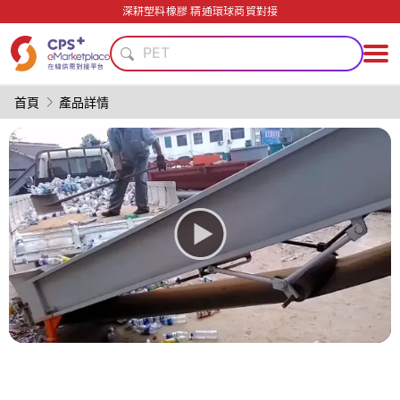
精密注塑
深耕塑料橡膠 精通環球商貿對接
綠色成型方案
PET
節能
模具
首頁
產品詳情
PP
再生料加工
環境友好
薄壁注塑
PVC
精密注塑
綠色成型方案
PET
節能
模具