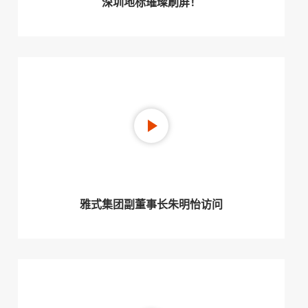
深圳地标璀璨刷屏！
雅式集团副董事长朱明怡访问