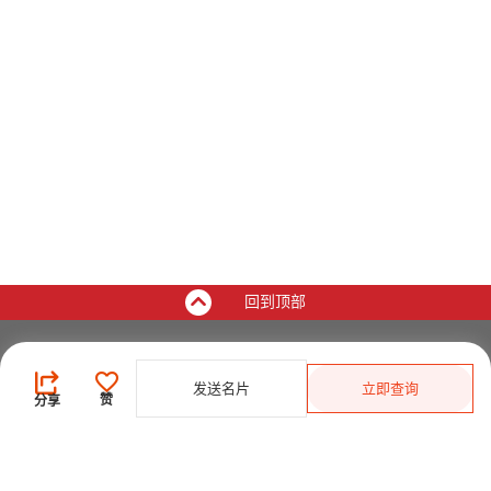
回到顶部
买家
发送名片
立即查询
登录
/
免费注册
赞
分享
发布采购需求
开始搜索产品