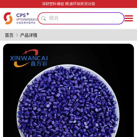
深耕塑料橡胶 精通环球商贸对接
安全包装技术
模具
PVC
PET
首页
产品详情
精密注塑
绿色成型方案
高阻隔
功能薄膜
PP
阻燃
安全包装技术
模具
PVC
PET
精密注塑
绿色成型方案
高阻隔