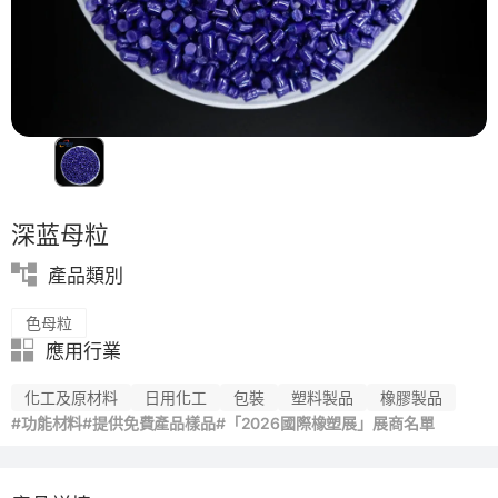
綠色成型方案
深蓝母粒
產品類別
色母粒
應用行業
化工及原材料
日用化工
包裝
塑料製品
橡膠製品
#功能材料
#提供免費產品樣品
#「2026國際橡塑展」展商名單