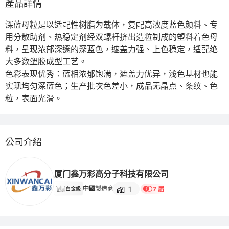
產品詳情
深蓝母粒是以适配性树脂为载体，复配高浓度蓝色颜料、专
用分散助剂、热稳定剂经双螺杆挤出造粒制成的塑料着色母
料，呈现浓郁深邃的深蓝色，遮盖力强、上色稳定，适配绝
大多数塑胶成型工艺。

色彩表现优秀：蓝相浓郁饱满，遮盖力优异，浅色基材也能
实现均匀深蓝色；生产批次色差小，成品无晶点、条纹、色
粒，表面光滑。
公司介紹
厦门鑫万彩高分子科技有限公司
1
中國
製造商
7 届
白金級