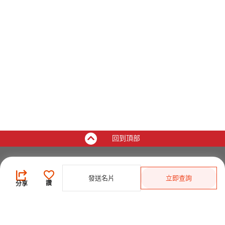
回到頂部
買家
發送名片
立即查詢
登錄
/
免費註冊
讚
分享
發佈採購需求
開始搜索產品