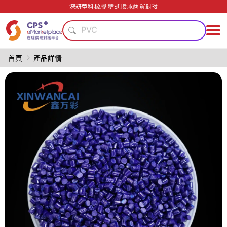
安全包裝技術
深耕塑料橡膠 精通環球商貿對接
PVC
PET
模具
耐高溫
首頁
產品詳情
客制化
PP
碳纖維復合材料
綠色成型方案
輕量化
安全包裝技術
PVC
PET
模具
耐高溫
客制化
PP
碳纖維復合材料