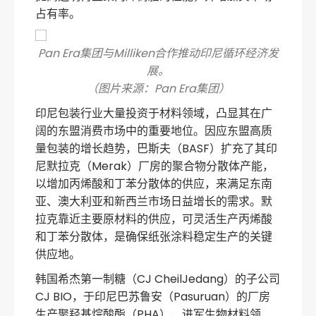
占有率。
Pan Era集团与Milliken合作推动印尼循环经济发
展。
（图片来源：Pan Era集团）
印尼包装行业大量投资于材料领域，凸显其在广
阔的东盟消费市场中的重要地位。因应东盟高质
量包装的增长趋势，巴斯夫（BASF）扩充了其印
尼默拉克（Merak）厂房的聚合物分散体产能，
以增加丙烯酸和丁苯分散体的供应，来满足东南
亚、澳大利亚和新西兰市场日益增长的需求。默
拉克靠近主要原材料的供应，可灵活生产丙烯酸
和丁苯分散体，是确保纸张涂料稳定生产的关键
供应地。
韩国希杰第一制糖（CJ CheilJedang）的子公司
CJ BIO，于印尼巴苏鲁安（Pasuruan）的厂房
生产聚羟基烷酸酯（PHA），进军生物材料领