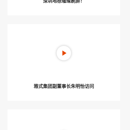
深圳地标璀璨刷屏！
雅式集团副董事长朱明怡访问