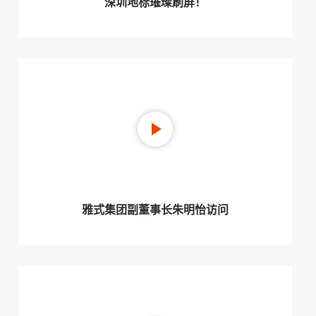
深圳地标璀璨刷屏！
雅式集团副董事长朱明怡访问