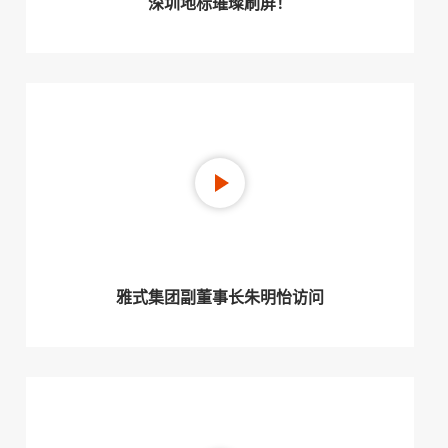
深圳地标璀璨刷屏！
雅式集团副董事长朱明怡访问