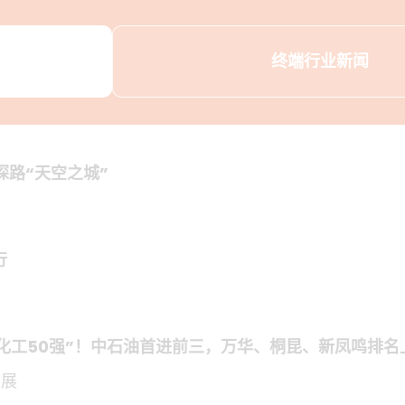
终端行业新闻
探路“天空之城”
行
球化工50强”！中石油首进前三，万华、桐昆、新凤鸣排名
塑展