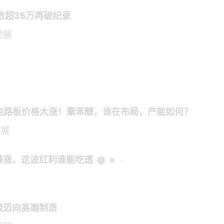
众人数超35万再破纪录
塑展
刷电路板价格大涨！聚苯醚，谁在布局，产能如何？
塑展
暴涨，这波红利谁能吃透
级迈向高端制造