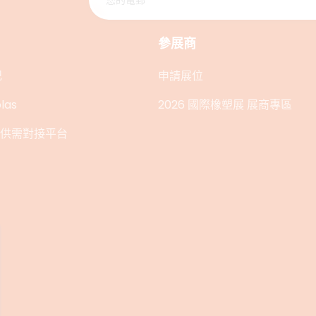
參展商
記
申請展位
las
2026 國際橡塑展 展商專區
在線供需對接平台