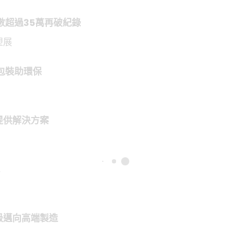
眾人數超過35萬再破紀錄
塑展
包裝助環保
提供解決方案
級邁向高端製造