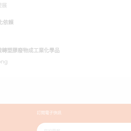
塑展
化依賴
酸轉塑膠廢物成工業化學品
ong
訂閱電子快訊